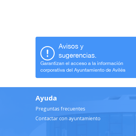
Avisos y
sugerencias.
Garantizan el acceso a la información
corporativa del Ayuntamiento de Avilés
Ayuda
Preguntas frecuentes
Contactar con ayuntamiento