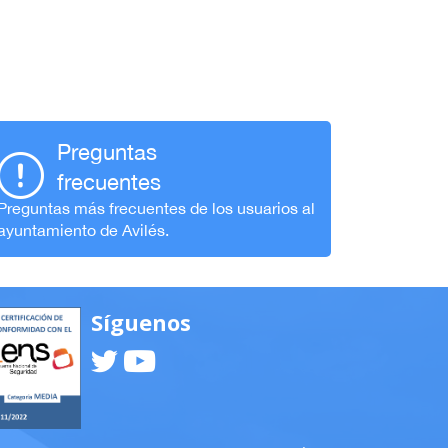
Preguntas
frecuentes
Preguntas más frecuentes de los usuarios al
ayuntamiento de Avilés.
Síguenos