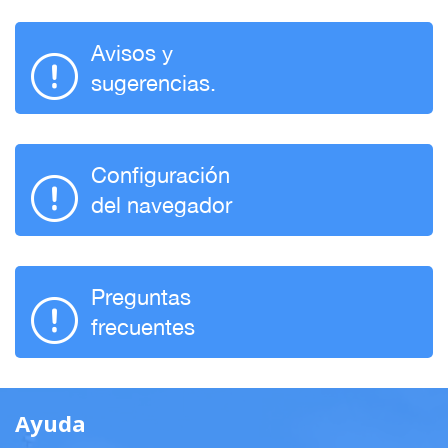
Avisos y
sugerencias.
Configuración
del navegador
Preguntas
frecuentes
Ayuda