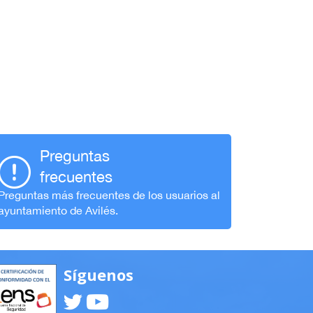
Preguntas
frecuentes
Preguntas más frecuentes de los usuarios al
ayuntamiento de Avilés.
Síguenos