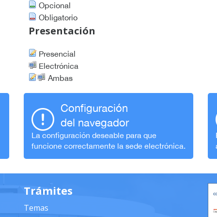
Opcional
Obligatorio
Presentación
Presencial
Electrónica
Ambas
Configuración
del navegador
La configuración deseable para que
funcione correctamente la sede electrónica.
Trámites
Temas